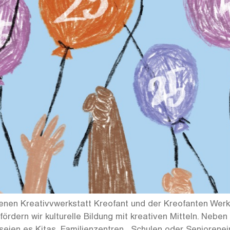
enen Kreativvwerkstatt Kreofant und der Kreofanten Werks
fördern wir kulturelle Bildung mit kreativen Mitteln. Neb
, seien es Kitas, Familienzentren , Schulen oder Seniorene