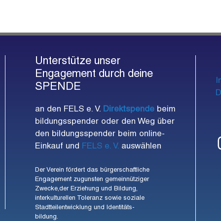
u
u
u
,
,
,
n
n
n
g
g
g
e
e
e
Unterstütze unser
Engagement durch deine
n
n
n
I
SPENDE
,
,
,
D
an den FELS e. V.
Direktspende
beim
bildungsspender oder den Weg über
den bildungsspender beim online-
Einkauf und
FELS e. V.
auswählen
Der Verein fördert das bürgerschaftliche
Engagement zugunsten gemeinnütziger
Zwecke,der Erziehung und Bildung,
interkulturellen Toleranz sowie soziale
Stadtteilentwicklung und Identitäts-
bildung.