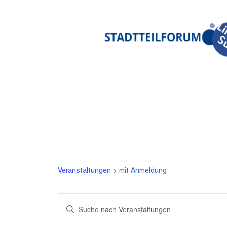
Zum
Inhalt
springen
MIT ANMELDUN
Veranstaltungen
mit Anmeldung
Veranstaltungen
V
B
i
e