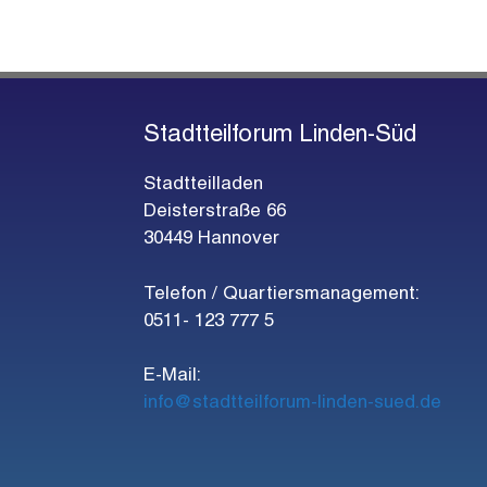
s
u
u
,
,
N
s
n
n
e
a
g
g
l
v
w
e
e
Stadtteilforum Linden-Süd
o
i
n
n
r
Stadtteilladen
,
,
t
g
Deisterstraße 66
.
30449 Hannover
a
Telefon / Quartiersmanagement:
t
0511- 123 777 5
i
E-Mail:
o
info@stadtteilforum-linden-sued.de
n