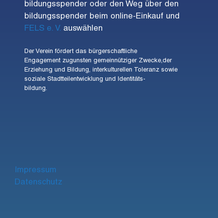
bildungsspender oder den Weg über den
a
bildungsspender beim online-Einkauf und
v
FELS e. V.
auswählen
i
Der Verein fördert das bürgerschaftliche
g
Engagement zugunsten gemeinnütziger Zwecke,der
a
Erziehung und Bildung, interkulturellen Toleranz sowie
soziale Stadtteilentwicklung und Identitäts-
t
bildung.
i
o
n
Impre
ssum
Datenschutz