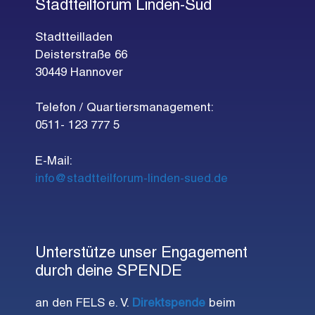
a
Stadtteilforum Linden-Süd
u
N
l
n
a
Stadtteilladen
t
v
d
Deisterstraße 66
u
i
30449 Hannover
A
n
g
n
Telefon / Quartiersmanagement:
g
a
s
0511- 123 777 5
t
e
i
i
n
E-Mail:
c
o
info@stadtteilforum-linden-sued.de
h
n
t
e
Unterstütze unser Engagement
n
durch deine SPENDE
,
N
an den FELS e. V.
Direktspende
beim