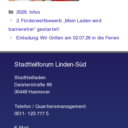
Kategorien
2026
,
Infos
2. Förderwettbewerb „Mein Laden wird
barrierefrei“ gestartet!
Einladung: Wir Grillen am 02.07.26 in die Ferien
Stadtteilforum Linden-Süd
Stadtteilladen
Deisterstraße 66
30449 Hannover
Telefon / Quartiersmanagement:
0511- 123 777 5