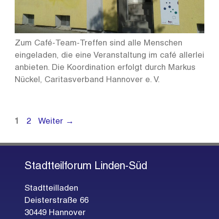
Zum Café-Team-Treffen sind alle Menschen
eingeladen, die eine Veranstaltung im café allerlei
anbieten. Die Koordination erfolgt durch Markus
Nückel, Caritasverband Hannover e. V.
Seite
Seite
1
2
Weiter
→
Stadtteilforum Linden-Süd
Stadtteilladen
Deisterstraße 66
30449 Hannover