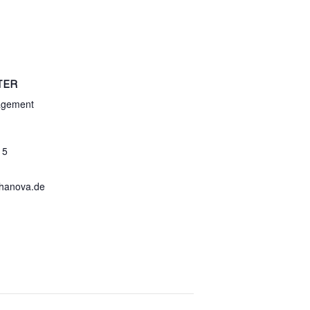
.
TER
agement
 5
hanova.de