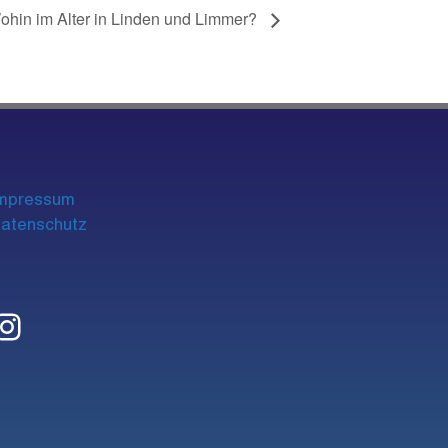
ohin im Alter in Linden und Limmer?
mpre
ssum
atenschutz
Instagram