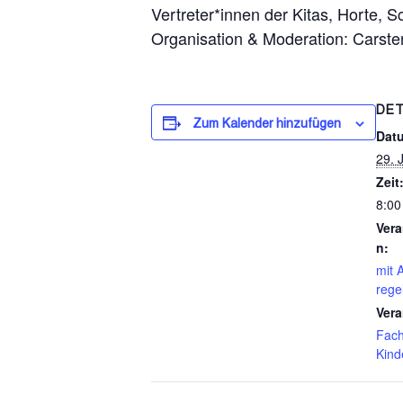
Vertreter*innen der Kitas, Horte, 
Organisation & Moderation: Carst
DET
Zum Kalender hinzufügen
Dat
29. 
Zeit
8:00
Vera
n:
mit 
rege
Vera
Fach
Kind