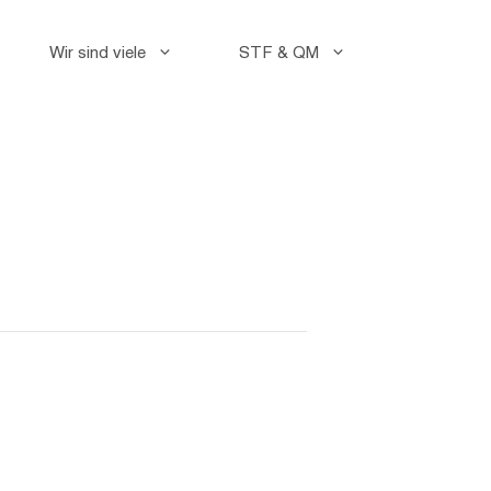
Wir sind viele
STF & QM
Faceb
Instag