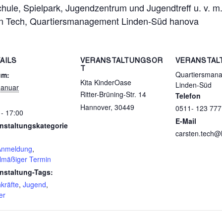
Schule, Spielpark, Jugendzentrum und Jugendtreff u. v. m
en Tech, Quartiersmanagement Linden-Süd hanova
AILS
VERANSTALTUNGSOR
VERANSTAL
T
Quartiersman
um:
Kita KinderOase
Linden-Süd
Januar
Ritter-Brüning-Str. 14
Telefon
:
Hannover
,
30449
0511- 123 777
 - 17:00
E-Mail
nstaltungskategorie
carsten.tech@
Anmeldung
,
lmäßiger Termin
nstaltung-Tags:
kräfte
,
Jugend
,
er