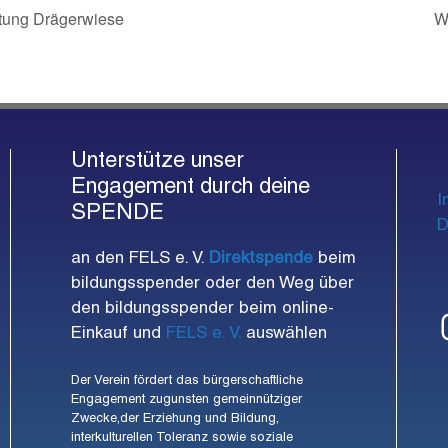
ltung Drägerwiese
W
Unterstütze unser
Engagement durch deine
I
SPENDE
D
an den FELS e. V.
Direktspende
beim
bildungsspender oder den Weg über
den bildungsspender beim online-
Einkauf und
FELS e. V.
auswählen
Der Verein fördert das bürgerschaftliche
Engagement zugunsten gemeinnütziger
Zwecke,der Erziehung und Bildung,
interkulturellen Toleranz sowie soziale