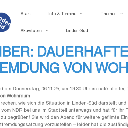
Start
Info & Termine
Themen
Aktivitäten
Linden-Süd
MBER: DAUERHAFT
EMDUNG VON WO
d am Donnerstag, 06.11.25, um 19.30 Uhr im café allerlei,
von Wohnraum
echen, wie sich die Situation in Linden-Süd darstellt un
r vom NDR bei uns im Stadtteil unterwegs und hat für ihr 
 zu begrüßen! Sie wird den Abend für weitere gefilmte Ei
fremdungssatzung vorzustellen – leider hat die zuständig