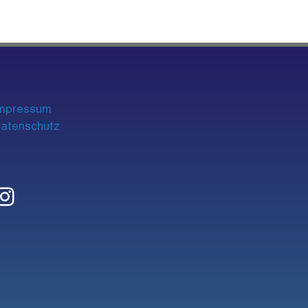
mpre
ssum
atenschutz
Instagram