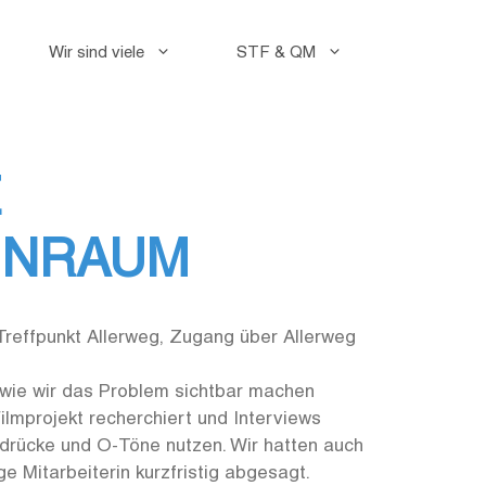
Wir sind viele
STF & QM
Faceb
Instag
E
HNRAUM
 Treffpunkt Allerweg, Zugang über Allerweg
d wie wir das Problem sichtbar machen
Filmprojekt recherchiert und Interviews
ndrücke und O-Töne nutzen. Wir hatten auch
e Mitarbeiterin kurzfristig abgesagt.